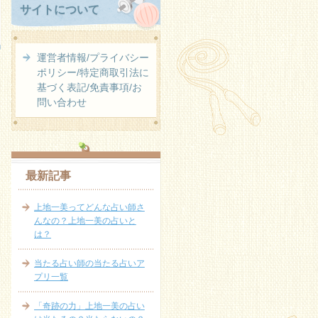
サイトについて
運営者情報/プライバシー
ポリシー/特定商取引法に
基づく表記/免責事項/お
問い合わせ
最新記事
上地一美ってどんな占い師さ
んなの？上地一美の占いと
は？
当たる占い師の当たる占いア
プリ一覧
「奇跡の力」上地一美の占い