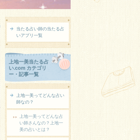
当たる占い師の当たる占
いアプリ一覧
上地一美当たる占
い.com カテゴリ
ー・記事一覧
上地一美ってどんな占い
師なの？
上地一美ってどんな占
い師さんなの？上地一
美の占いとは？