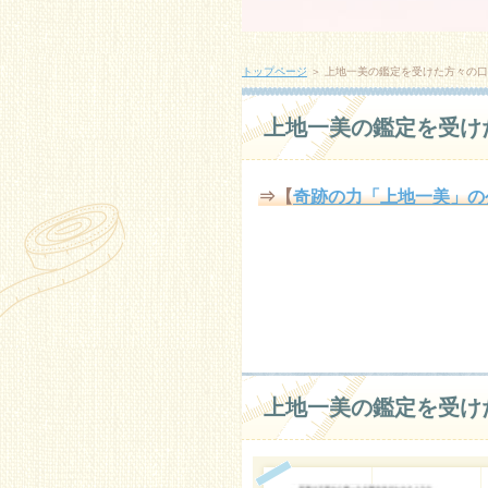
トップページ
＞
上地一美の鑑定を受けた方々の口
上地一美の鑑定を受け
⇒【
奇跡の力「上地一美」の
上地一美の鑑定を受け