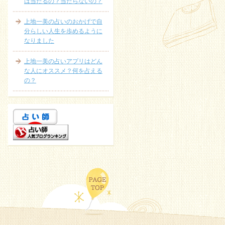
は当たるの？当たらないの？
上地一美の占いのおかげで自
分らしい人生を歩めるように
なりました
上地一美の占いアプリはどん
な人にオススメ？何を占える
の？