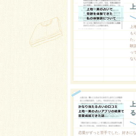
上
上
も
た
験
っ
な
上
る
恋愛がずっと苦手でした。好きに