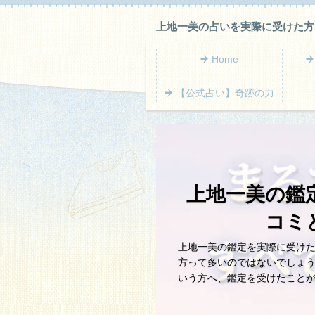
上地一美の占いを実際に受けた方
Home
【公式占い】奇跡の力
上地一美の鑑
コミ
上地一美の鑑定を実際に受け
方って多いのではないでしょ
いう方へ、鑑定を受けたこと