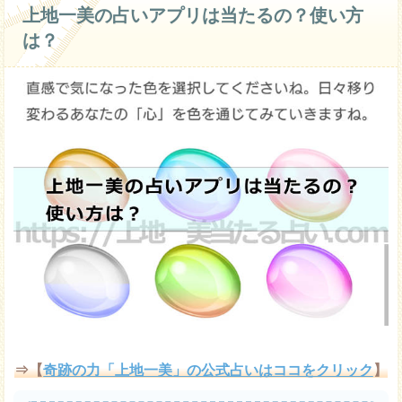
上地一美の占いアプリは当たるの？使い方
は？
⇒【
奇跡の力「上地一美」の公式占いはココをクリック
】